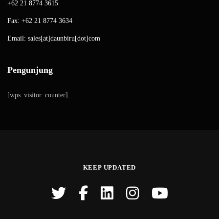
+62 21 8774 3615
Fax: +62 21 8774 3634
Email: sales[at]daunbiru[dot]com
Pengunjung
[wps_visitor_counter]
KEEP UPDATED