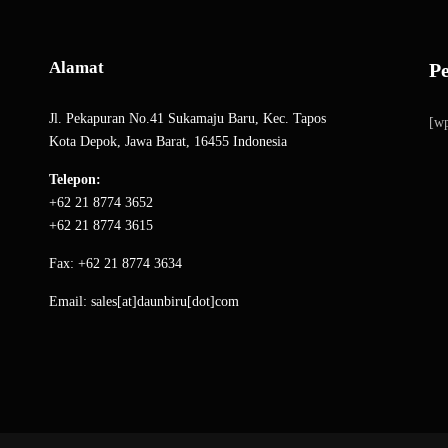
Alamat
P
Jl. Pekapuran No.41 Sukamaju Baru, Kec. Tapos
[wp
Kota Depok, Jawa Barat, 16455 Indonesia
Telepon:
+62 21 8774 3652
+62 21 8774 3615
Fax: +62 21 8774 3634
Email: sales[at]daunbiru[dot]com