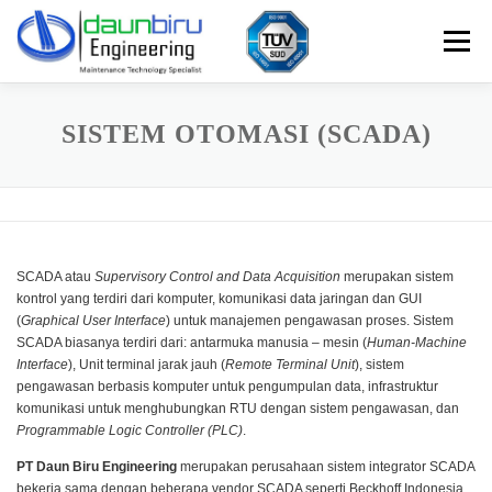
Skip
to
Menu
content
Perusahaan
Produk
Layanan
Hubungi Kami
SISTEM OTOMASI (SCADA)
Bulletin
Portfolio
SCADA atau
Supervisory Control and Data Acquisition
merupakan sistem
kontrol yang terdiri dari komputer, komunikasi data jaringan dan GUI
(
Graphical User Interface
) untuk manajemen pengawasan proses.
Sistem
SCADA biasanya terdiri dari: antarmuka manusia – mesin (
Human-Machine
Interface
), Unit terminal jarak jauh (
Remote Terminal Unit
), sistem
pengawasan berbasis komputer untuk pengumpulan data, infrastruktur
komunikasi untuk menghubungkan RTU dengan sistem pengawasan, dan
Programmable Logic Controller (PLC)
.
PT Daun Biru Engineering
merupakan perusahaan sistem integrator SCADA
bekerja sama dengan beberapa vendor SCADA seperti Beckhoff Indonesia,