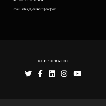
Fax: +62 21 8774 3634
Email: sales[at]daunbiru[dot]com
KEEP UPDATED