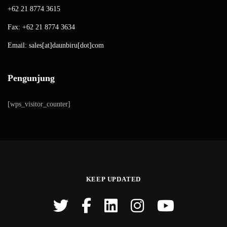
+62 21 8774 3615
Fax: +62 21 8774 3634
Email: sales[at]daunbiru[dot]com
Pengunjung
[wps_visitor_counter]
KEEP UPDATED