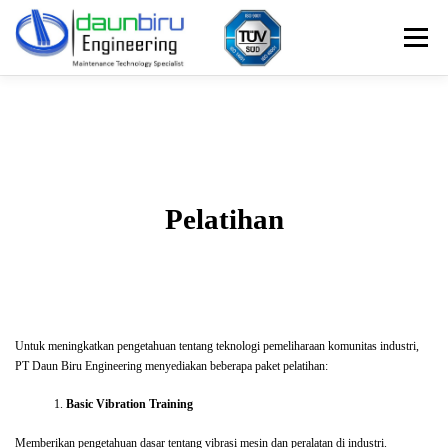
Skip
to
Menu
content
Perusahaan
Produk
Layanan
Hubungi Kami
Bulletin
Portfolio
Pelatihan
Untuk meningkatkan pengetahuan tentang teknologi pemeliharaan komunitas industri,
PT Daun Biru Engineering menyediakan beberapa paket pelatihan:
Basic Vibration Training
Memberikan pengetahuan dasar tentang vibrasi mesin dan peralatan di industri.