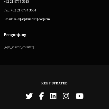
+62 21 8774 3615
Fax: +62 21 8774 3634
Email: sales[at]daunbiru[dot]com
Pengunjung
[wps_visitor_counter]
KEEP UPDATED