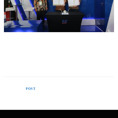
PT Daun Biru Engineering menandatangani MoU dengan PT PJBS (Pembangkitan
Jawa-Bali Services) dalam menyediakan sumber daya manusia tenaga profesional
maupun solusi dalam meningkatkan kinerja aset yang menunjang kegiatan operasional
Power Plant di unit usaha Pembangkitan Jawa dan Bali.
POSTED IN
POST