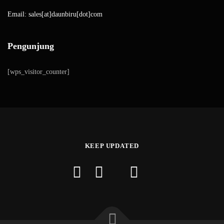
Email: sales[at]daunbiru[dot]com
Pengunjung
[wps_visitor_counter]
KEEP UPDATED