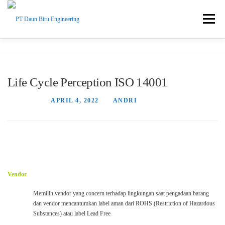
Skip
to
Menu
content
Perusahaan
Produk
Layanan
Hubungi Kami
Life Cycle Perception ISO 14001
Bulletin
Portfolio
POSTED ON
APRIL 4, 2022
BY
ANDRI
Vendor
Memilih vendor yang concern terhadap lingkungan saat pengadaan barang
dan vendor mencantumkan label aman dari ROHS (Restriction of Hazardous
Substances) atau label Lead Free