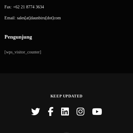
Fax: +62 21 8774 3634
Email: sales[at]daunbiru[dot]com
Pengunjung
[wps_visitor_counter]
KEEP UPDATED