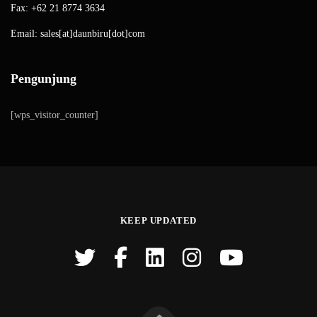
Fax: +62 21 8774 3634
Email: sales[at]daunbiru[dot]com
Pengunjung
[wps_visitor_counter]
KEEP UPDATED