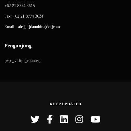
+62 21 8774 3615
Fax: +62 21 8774 3634
Email: sales[at]daunbiru[dot]com
Pengunjung
[wps_visitor_counter]
KEEP UPDATED