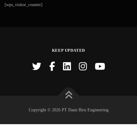
[wps_visitor_counter]
KEEP UPDATED
Copyright © 2026 PT Daun Biru Engineering
Butuh bantuan?
Click Logo diatas,
Tim kami siap membantu Anda melalui chat.
..