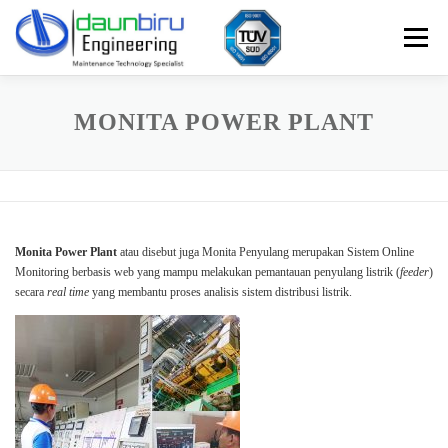
Skip
to
Menu
content
Perusahaan
Produk
Layanan
Hubungi Kami
MONITA POWER PLANT
Bulletin
Portfolio
Monita Power Plant
atau disebut juga Monita Penyulang merupakan Sistem Online
Monitoring berbasis web yang mampu melakukan pemantauan penyulang listrik (
feeder
)
secara
real time
yang membantu proses analisis sistem distribusi listrik.